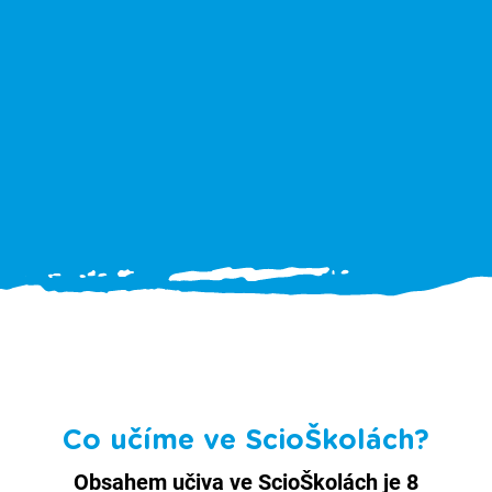
Co učíme ve ScioŠkolách?
Obsahem učiva ve ScioŠkolách je 8