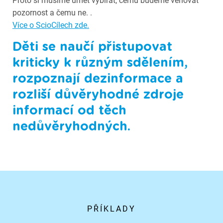
Proto si musíme umět vybírat, čemu budeme věnovat
pozornost a čemu ne. .
Více o ScioCílech zde.
Děti se naučí přistupovat
kriticky k různým sdělením,
rozpoznají dezinformace a
rozliší důvěryhodné zdroje
informací od těch
nedůvěryhodných.
PŘÍKLADY