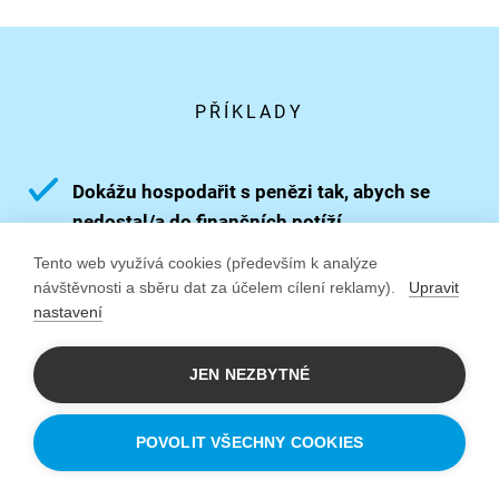
PŘÍKLADY
Dokážu hospodařit s penězi tak, abych se
nedostal/a do finančních potíží.
Tento web využívá cookies (především k analýze
Znám pravidla efektivního time
návštěvnosti a sběru dat za účelem cílení reklamy).
Upravit
managementu.
nastavení
Smysluplně naplňuji volný čas.
JEN NEZBYTNÉ
POVOLIT VŠECHNY COOKIES