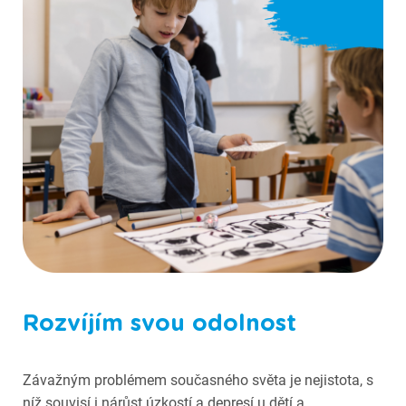
Fotografie ze Scioškoly
Rozvíjím svou odolnost
Závažným problémem současného světa je nejistota, s
níž souvisí i nárůst úzkostí a depresí u dětí a