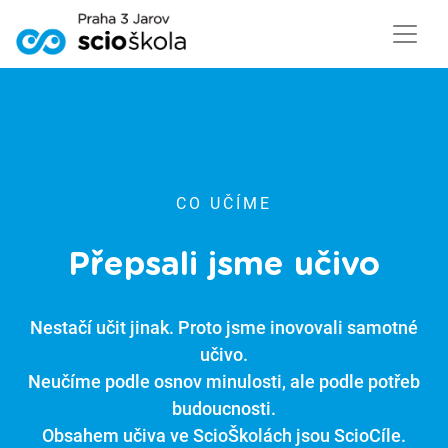
// Required for the URL normalization helper
CO UČÍME
Přepsali jsme učivo
Nestačí učit jinak. Proto jsme inovovali samotné
učivo.
Neučíme podle osnov minulosti, ale podle potřeb
budoucnosti.
Obsahem učiva ve ScioŠkolách jsou ScioCíle.