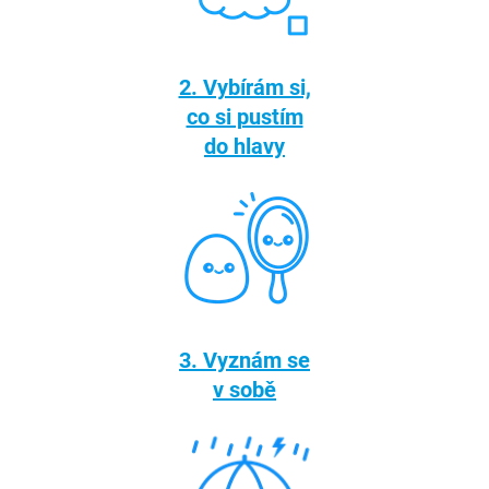
2. Vybírám si,
co si pustím
do hlavy
3. Vyznám se
v sobě