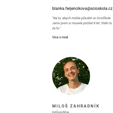
blanka.ferjencikova@scioskola.cz
"Na to, abych mohla působit ve ScioŠkole
Jarov jsem si musela počkat 8 let. Stálo to
za to."
Více o mně
MILOŠ ZAHRADNÍK
průvodce