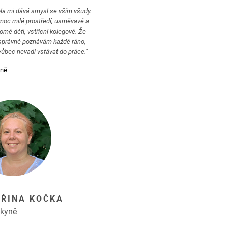
la mi dává smysl se vším všudy.
moc milé prostředí, usměvavé a
mé děti, vstřícní kolegové. Že
správně poznávám každé ráno,
vůbec nevadí vstávat do práce."
mně
EŘINA KOČKA
dkyně