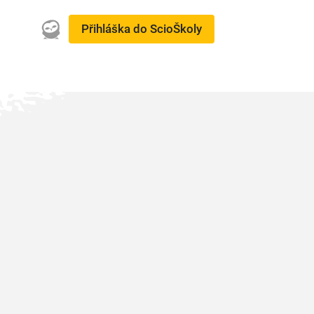
Přihláška do ScioŠkoly