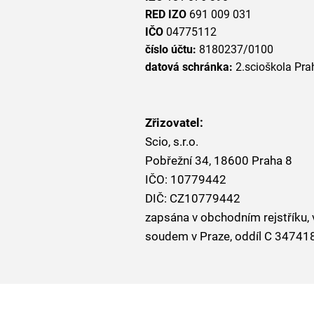
RED IZO
691 009 031
IČO
04775112
číslo účtu:
8180237/0100
datová schránka:
2.scioškola Pra
Zřizovatel:
Scio, s.r.o.
Pobřežní 34, 18600 Praha 8
IČO: 10779442
DIČ: CZ10779442
zapsána v obchodním rejstřík
soudem v Praze, oddíl C 34741