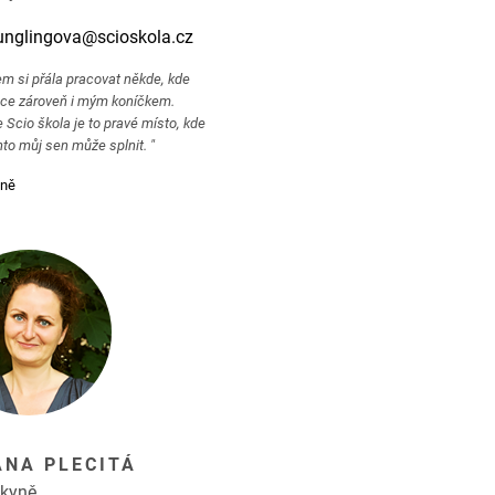
unglingova@scioskola.cz
em si přála pracovat někde, kde
ce zároveň i mým koníčkem.
e Scio škola je to pravé místo, kde
nto můj sen může splnit. "
mně
ANA PLECITÁ
dkyně