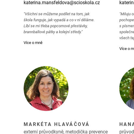
katerina.mansfeldova@scioskola.cz
kateri
"Všichni se můžeme podílet na tom, jak
"Miluju 
škola funguje, jak vypadá a co v ní děláme.
pochopen
Líbí se mi třeba popcornové přestávky,
s písmem
brannballové pátky a kolejní středy."
společné
všech taj
Více o mně
Více o 
MARKÉTA HLAVÁČOVÁ
HAN
externí průvodkyně, metodička prevence
průvo