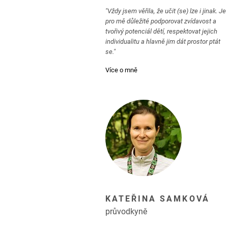
"Vždy jsem věřila, že učit (se) lze i jinak. Je
pro mě důležité podporovat zvídavost a
tvořivý potenciál dětí, respektovat jejich
individualitu a hlavně jim dát prostor ptát
se."
Více o mně
KATEŘINA SAMKOVÁ
průvodkyně