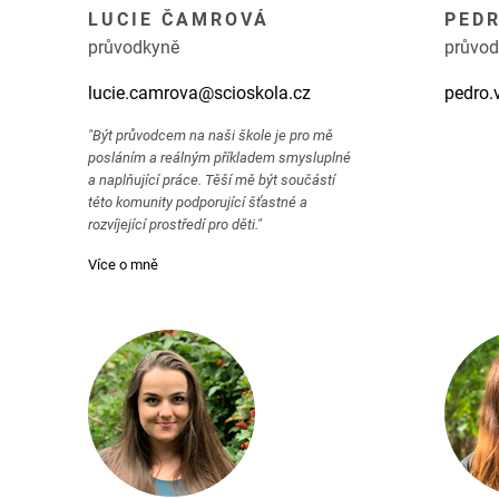
LUCIE ČAMROVÁ
PED
průvodkyně
průvod
lucie.camrova@scioskola.cz
pedro.
"Být průvodcem na naši škole je pro mě
posláním a reálným příkladem smysluplné
a naplňující práce. Těší mě být součástí
této komunity podporující šťastné a
rozvíjející prostředí pro děti."
Více o mně