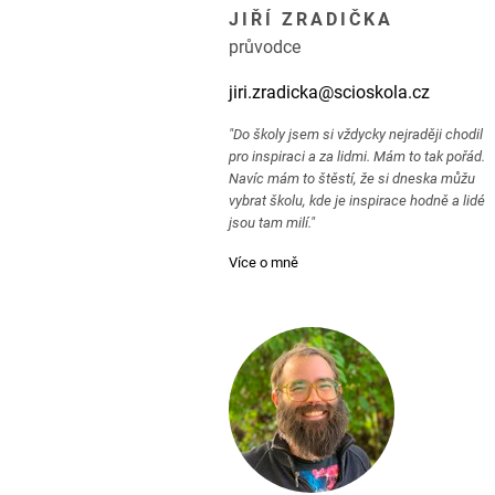
JIŘÍ ZRADIČKA
průvodce
jiri.zradicka@scioskola.cz
"Do školy jsem si vždycky nejraději chodil
pro inspiraci a za lidmi. Mám to tak pořád.
Navíc mám to štěstí, že si dneska můžu
vybrat školu, kde je inspirace hodně a lidé
jsou tam milí."
Více o mně