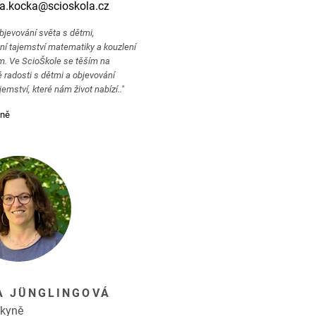
na.kocka@scioskola.cz
objevování světa s dětmi,
í tajemství matematiky a kouzlení
. Ve ScioŠkole se těším na
 radosti s dětmi a objevování
emství, které nám život nabízí.."
mně
A JÜNGLINGOVÁ
dkyně