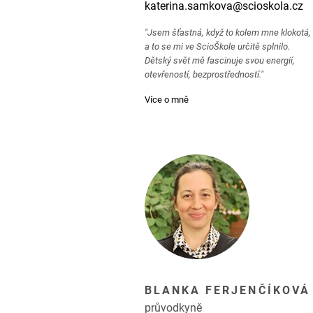
katerina.samkova@scioskola.cz
"Jsem šťastná, když to kolem mne klokotá,
a to se mi ve ScioŠkole určitě splnilo.
Dětský svět mě fascinuje svou energií,
otevřeností, bezprostředností."
Více o mně
BLANKA FERJENČÍKOVÁ
průvodkyně