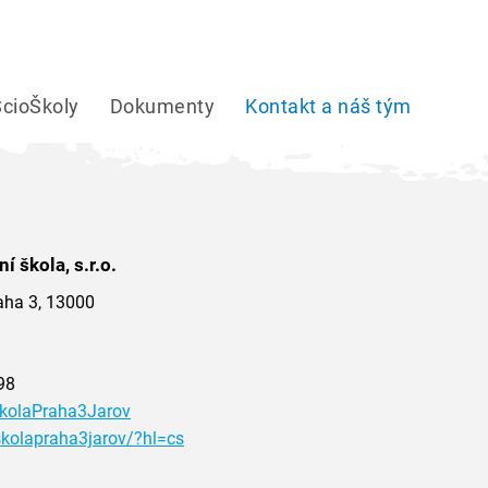
ScioŠkoly
Dokumenty
Kontakt a náš tým
í škola, s.r.o.
aha 3, 13000
98
kolaPraha3Jarov
kolapraha3jarov/?hl=cs