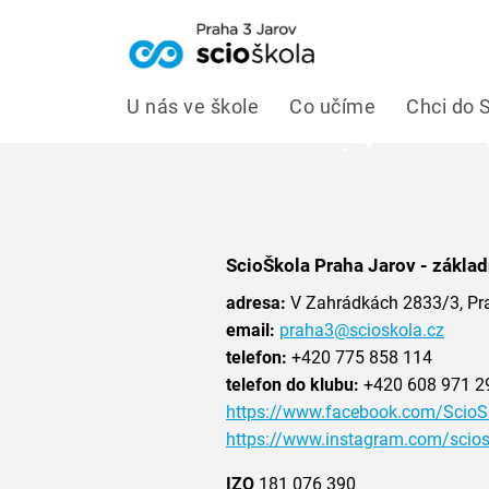
U nás ve škole
Co učíme
Chci do 
ScioŠkola Praha Jarov - základn
adresa:
V Zahrádkách 2833/3, Pr
email:
praha3@scioskola.cz
telefon:
+420 775 858 114
telefon do klubu:
+420 608 971 2
https://www.facebook.com/ScioS
https://www.instagram.com/scios
IZO
181 076 390