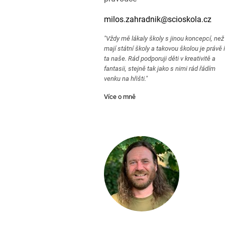
milos.zahradnik@scioskola.cz
"Vždy mě lákaly školy s jinou koncepcí, než
mají státní školy a takovou školou je právě i
ta naše. Rád podporuji děti v kreativitě a
fantasii, stejně tak jako s nimi rád řádím
venku na hřišti."
Více o mně