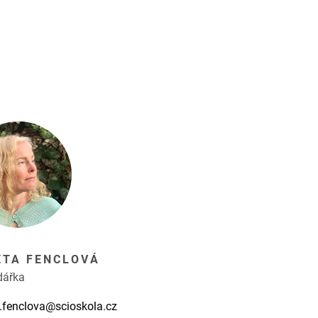
ETA FENCLOVÁ
dářka
.fenclova@scioskola.cz