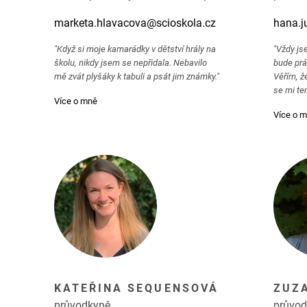
marketa.hlavacova@scioskola.cz
hana.j
"Když si moje kamarádky v dětství hrály na
"Vždy js
školu, nikdy jsem se nepřidala. Nebavilo
bude prá
mě zvát plyšáky k tabuli a psát jim známky."
Věřím, ž
se mi te
Více o mně
Více o 
KATEŘINA SEQUENSOVÁ
ZUZ
průvodkyně
průvo