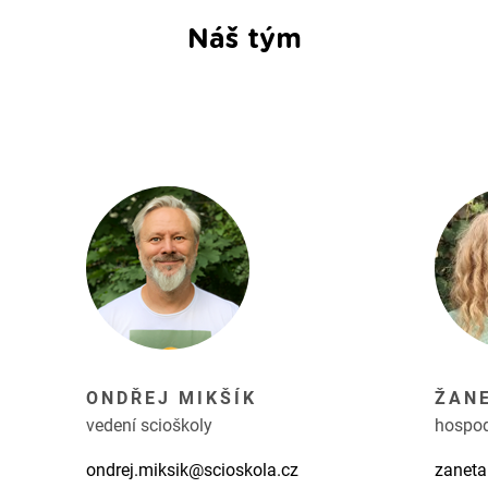
Náš tým
ONDŘEJ MIKŠÍK
ŽAN
vedení scioškoly
hospo
ondrej.miksik@scioskola.cz
zaneta