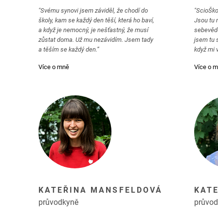
"Svému synovi jsem záviděl, že chodí do
"ScioŠko
školy, kam se každý den těší, která ho baví,
Jsou tu 
a když je nemocný, je nešťastný, že musí
sebevědo
zůstat doma. Už mu nezávidím. Jsem tady
jsem tu 
a těším se každý den.”
když mi 
Více o mně
Více o 
KATEŘINA MANSFELDOVÁ
KAT
průvodkyně
průvo