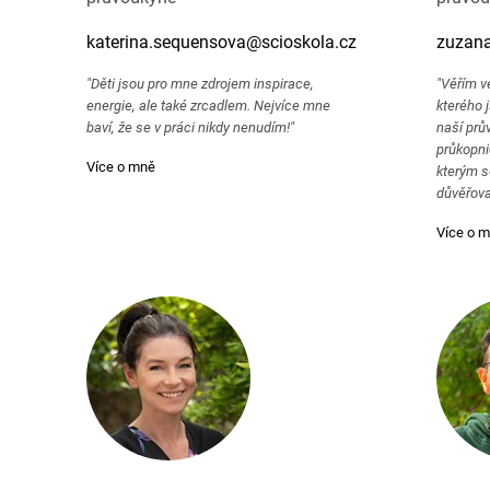
katerina.sequensova@scioskola.cz
zuzana
"Děti jsou pro mne zdrojem inspirace,
"Věřím v
energie, ale také zrcadlem. Nejvíce mne
kterého 
baví, že se v práci nikdy nenudím!"
naší prů
průkopnic
Více o mně
kterým s
důvěřova
Více o 