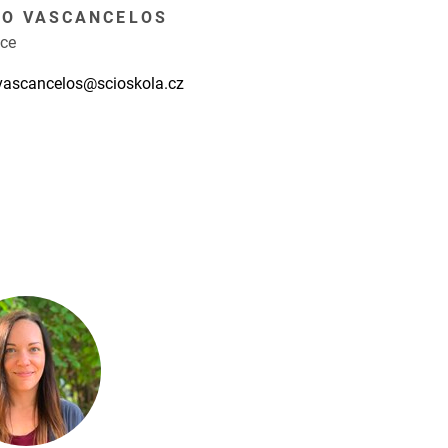
RO VASCANCELOS
ce
vascancelos@scioskola.cz