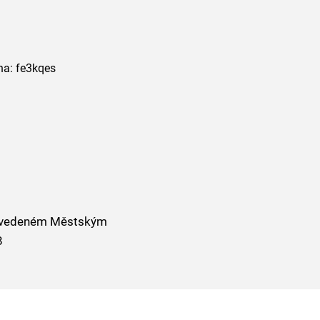
ha: fe3kqes
u, vedeném Městským
8