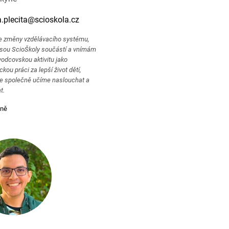
.plecita@scioskola.cz
e změny vzdělávacího systému,
jsou ScioŠkoly součástí a vnímám
vodcovskou aktivitu jako
kou práci za lepší život dětí,
e společně učíme naslouchat a
t.
mně