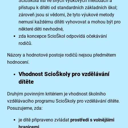
ScioŠkola liší ve svých výukových metodách a
přístupu k dítěti od standardních základních škol;
zároveň jsou si vědomi, že tyto výukové metody
nemusí každému dítěti vyhovovat a mohou být pro
některé děti nevhodné,
zda koncepce ScioŠkol odpovídá očekávání
rodičů.
Názory a hodnotové postoje rodičů nejsou předmětem
hodnocení.
Vhodnost ScioŠkoly pro vzdělávání
dítěte
Druhým povinným kritériem je vhodnost školního
vzdělávacího programu ScioŠkoly pro vzdělávání dítěte.
Posuzujeme, zda:
je dítě připraveno zvládat
prostředí s volnějšími
hranicemi