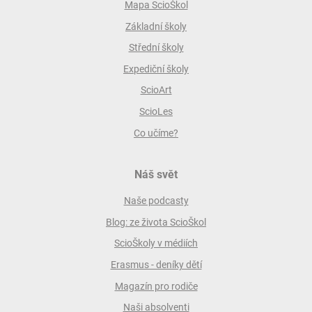
Mapa ScioŠkol
Základní školy
Střední školy
Expediční školy
ScioArt
ScioLes
Co učíme?
Náš svět
Naše podcasty
Blog: ze života ScioŠkol
ScioŠkoly v médiích
Erasmus - deníky dětí
Magazín pro rodiče
Naši absolventi