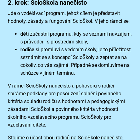
2. krok: ScioŠkola nanečisto
Jde o vzdělávací program, jehož cílem je představit
hodnoty, zásady a fungování ScioŠkol. V jeho rámci se:
děti
zúčastní programu, kdy se seznámí navzájem,
s průvodci i s prostředím školy,
rodiče
si promluví s vedením školy, je to příležitost
seznámit se s koncepcí ScioŠkoly a zeptat se na
cokoliv, co vás zajímá. Případně se domluvíme na
schůzce v jiném termínu.
V rámci ScioŠkoly nanečisto a pohovoru s rodiči
sbíráme podklady pro posouzení splnění povinného
kritéria souladu rodičů s hodnotami a pedagogickými
zásadami ScioŠkol a povinného kritéria vhodnosti
školního vzdělávacího programu ScioŠkoly pro
vzdělávání dítěte.
Stojíme o účast obou rodičů na ScioŠkole nanečisto,