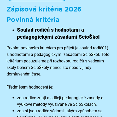
Zápisová kritéria 2026
Povinná kritéria
Soulad rodičů s hodnotami a
pedagogickými zásadami ScioŠkol
Prvním povinným kritériem pro přijetí je soulad rodičů1)
s hodnotami a pedagogickými zásadami ScioŠkol. Toto
kritérium posuzujeme při rozhovoru rodičů s vedením
školy během ScioŠkoly nanečisto nebo v jindy
domluveném čase.
Předmětem hodnocení je:
zda rodiče znají a sdílejí pedagogické zásady a
výukové metody využívané ve ScioŠkolách,
zda si jsou rodiče vědomi, jakým způsobem se