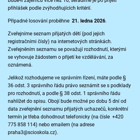
Bude-li zájemců více než 16, seřadíme je po přijetí
přihlášek podle zvýhodňujících kritérií.
Případné losování proběhne
21. ledna 2026
.
Zveřejníme seznam přijatých dětí (pod jejich
registračními čísly) na internetových stránkách.
Zveřejněním seznamu se považují rozhodnutí, kterými
se vyhovuje žádostem o přijetí ke vzdělávání, za
oznámená.
Jelikož rozhodujeme ve správním řízení, máte podle §
36 odst. 3 správního řádu právo seznámit se s podklady
pro rozhodnutí, a podle § 38 odst. 1 správního řádu
nahlížet do spisu. Obojí bude možné po dobu 5 dní od
data zveřejnění seznamu přijatých uchazečů, konkrétní
termín je třeba dohodnout telefonicky (na čísle +420
775 858 114) nebo emailem (na adrese
praha3@scioskola.cz).