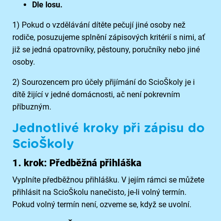
Dle losu.
1) Pokud o vzdělávání dítěte pečují jiné osoby než
rodiče, posuzujeme splnění zápisových kritérií s nimi, ať
již se jedná opatrovníky, pěstouny, poručníky nebo jiné
osoby.
2) Sourozencem pro účely přijímání do ScioŠkoly je i
dítě žijící v jedné domácnosti, ač není pokrevním
příbuzným.
Jednotlivé kroky při zápisu do
ScioŠkoly
1. krok: Předběžná přihláška
Vyplníte předběžnou přihlášku. V jejím rámci se můžete
přihlásit na ScioŠkolu nanečisto, je-li volný termín.
Pokud volný termín není, ozveme se, když se uvolní.