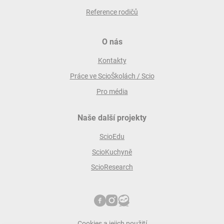
Reference rodičů
O nás
Kontakty
Práce ve ScioŠkolách / Scio
Pro média
Naše další projekty
ScioEdu
ScioKuchyně
ScioResearch
Cookies a jejich použití