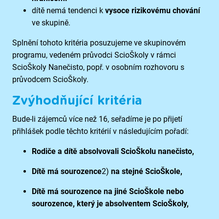
dítě nemá tendenci k
vysoce rizikovému chování
ve skupině.
Splnění tohoto kritéria posuzujeme ve skupinovém
programu, vedeném průvodci ScioŠkoly v rámci
ScioŠkoly Nanečisto, popř. v osobním rozhovoru s
průvodcem ScioŠkoly.
Zvýhodňující kritéria
Bude-li zájemců více než 16, seřadíme je po přijetí
přihlášek podle těchto kritérií v následujícím pořadí:
Rodiče a dítě absolvovali ScioŠkolu nanečisto,
Dítě má sourozence
2)
na stejné ScioŠkole,
Dítě má sourozence na jiné ScioŠkole nebo
sourozence, který je absolventem ScioŠkoly,